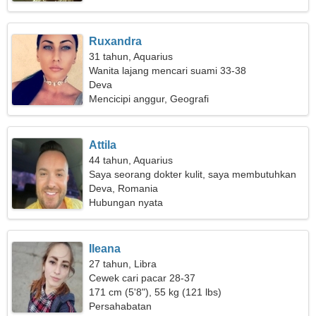
Ruxandra
31 tahun, Aquarius
Wanita lajang mencari suami 33-38
Deva
Mencicipi anggur, Geografi
Attila
44 tahun, Aquarius
Saya seorang dokter kulit, saya membutuhkan
wanita yang lucu
Deva, Romania
Hubungan nyata
Ileana
27 tahun, Libra
Cewek cari pacar 28-37
171 cm (5'8"), 55 kg (121 lbs)
Persahabatan