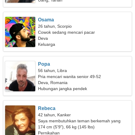
Uang, Tarian
Osama
26 tahun, Scorpio
Cowok sedang mencari pacar
Deva
Keluarga
Popa
56 tahun, Libra
Pria mencari wanita senior 49-52
Deva, Romania
Hubungan jangka pendek
Rebeca
42 tahun, Kanker
Saya membutuhkan teman berkemah yang
berdedikasi
174 cm (5'9"), 66 kg (145 lbs)
Pernikahan