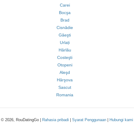
Carei
Bocşa
Brad
Cisnădie
Găeşti
Urlați
Hârlău
Costeşti
Otopeni
Aleşd
Hârşova
Sascut
Romania
© 2026, RouDatingGo |
Rahasia pribadi
|
Syarat Penggunaan
|
Hubungi kami