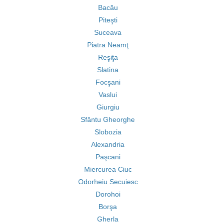
Bacău
Piteşti
Suceava
Piatra Neamţ
Reşiţa
Slatina
Focşani
Vaslui
Giurgiu
Sfântu Gheorghe
Slobozia
Alexandria
Paşcani
Miercurea Ciuc
Odorheiu Secuiesc
Dorohoi
Borşa
Gherla