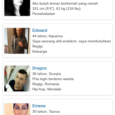
Aku butuh teman berkemah yang ramah
161 cm (5'4"), 61 kg (134 lbs)
Persahabatan
Edward
44 tahun, Aquarius
Saya seorang ahli endokrin, saya membutuhkan
wanita yang luar biasa
Reşiţa
Keluarga
Dragos
36 tahun, Scorpio
Pria ingin bertemu wanita
Reşiţa, Romania
Hip-hop, Mendaki
Emese
30 tahun, Taurus