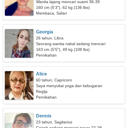
Wanita lajang mencari suami 36-39
160 cm (5'3"), 62 kg (136 lbs)
Membaca, Safari
Georgia
26 tahun, Libra
Seorang wanita nakal sedang mencari
hubungan yang serius
163 cm (5'5"), 49 kg (108 lbs)
Pernikahan
Alice
60 tahun, Capricorn
Saya menyukai yoga dan kebugaran
Reşiţa
Pernikahan
Dennis
23 tahun, Sagitarius
Cowok sedang mencari pacar 22-29