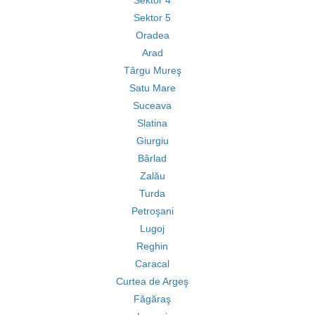
Sektor 4
Sektor 5
Oradea
Arad
Târgu Mureş
Satu Mare
Suceava
Slatina
Giurgiu
Bârlad
Zalău
Turda
Petroşani
Lugoj
Reghin
Caracal
Curtea de Argeş
Făgăraş