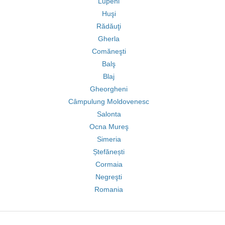
Lupeni
Huşi
Rădăuţi
Gherla
Comăneşti
Balş
Blaj
Gheorgheni
Câmpulung Moldovenesc
Salonta
Ocna Mureş
Simeria
Ștefănești
Cormaia
Negreşti
Romania