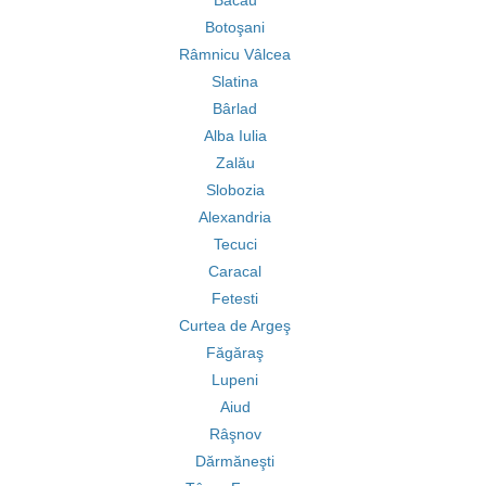
Bacău
Botoşani
Râmnicu Vâlcea
Slatina
Bârlad
Alba Iulia
Zalău
Slobozia
Alexandria
Tecuci
Caracal
Fetesti
Curtea de Argeş
Făgăraş
Lupeni
Aiud
Râşnov
Dărmăneşti