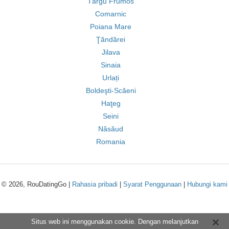
Târgu Frumos
Comarnic
Poiana Mare
Ţăndărei
Jilava
Sinaia
Urlați
Boldeşti-Scăeni
Haţeg
Seini
Năsăud
Romania
© 2026, RouDatingGo |
Rahasia pribadi
|
Syarat Penggunaan
|
Hubungi kami
Situs web ini menggunakan cookie. Dengan melanjutkan