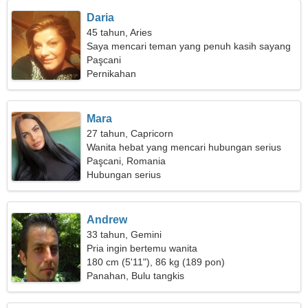
Daria
45 tahun, Aries
Saya mencari teman yang penuh kasih sayang
untuk keluarga
Paşcani
Pernikahan
Mara
27 tahun, Capricorn
Wanita hebat yang mencari hubungan serius
Paşcani, Romania
Hubungan serius
Andrew
33 tahun, Gemini
Pria ingin bertemu wanita
180 cm (5'11"), 86 kg (189 pon)
Panahan, Bulu tangkis