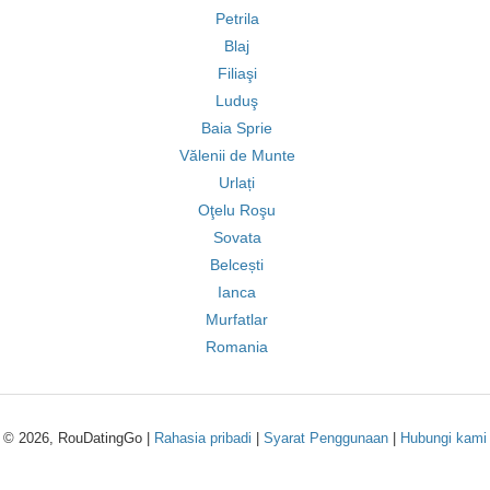
Petrila
Blaj
Filiaşi
Luduş
Baia Sprie
Vălenii de Munte
Urlați
Oţelu Roşu
Sovata
Belcești
Ianca
Murfatlar
Romania
© 2026, RouDatingGo |
Rahasia pribadi
|
Syarat Penggunaan
|
Hubungi kami