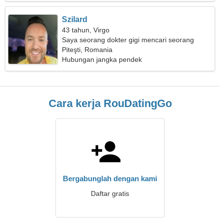
Szilard
43 tahun, Virgo
Saya seorang dokter gigi mencari seorang
wanita yang penuh kasih sayang
Piteşti, Romania
Hubungan jangka pendek
Cara kerja RouDatingGo
Bergabunglah dengan kami
Daftar gratis