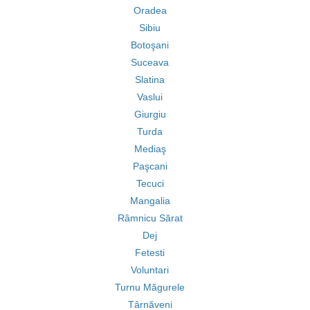
Oradea
Sibiu
Botoşani
Suceava
Slatina
Vaslui
Giurgiu
Turda
Mediaş
Paşcani
Tecuci
Mangalia
Râmnicu Sărat
Dej
Fetesti
Voluntari
Turnu Măgurele
Târnăveni