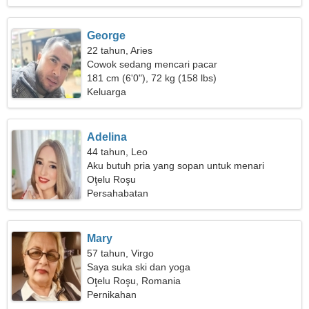
George
22 tahun, Aries
Cowok sedang mencari pacar
181 cm (6'0"), 72 kg (158 lbs)
Keluarga
Adelina
44 tahun, Leo
Aku butuh pria yang sopan untuk menari
Oţelu Roşu
Persahabatan
Mary
57 tahun, Virgo
Saya suka ski dan yoga
Oţelu Roşu, Romania
Pernikahan