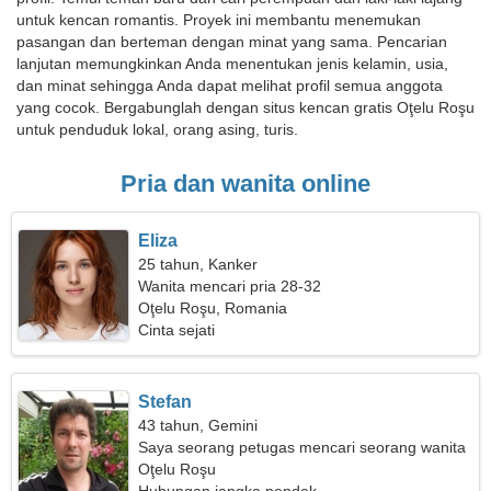
untuk kencan romantis. Proyek ini membantu menemukan
pasangan dan berteman dengan minat yang sama. Pencarian
lanjutan memungkinkan Anda menentukan jenis kelamin, usia,
dan minat sehingga Anda dapat melihat profil semua anggota
yang cocok. Bergabunglah dengan situs kencan gratis Oţelu Roşu
untuk penduduk lokal, orang asing, turis.
Pria dan wanita online
Eliza
25 tahun, Kanker
Wanita mencari pria 28-32
Oţelu Roşu, Romania
Cinta sejati
Stefan
43 tahun, Gemini
Saya seorang petugas mencari seorang wanita
yang tidak biasa
Oţelu Roşu