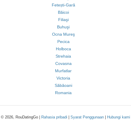
Fetești-Gară
Băicoi
Filiaşi
Buhuşi
Ocna Mureş
Pecica
Holboca
Strehaia
Covasna
Murfatlar
Victoria
Săbăoani
Romania
© 2026, RouDatingGo |
Rahasia pribadi
|
Syarat Penggunaan
|
Hubungi kami